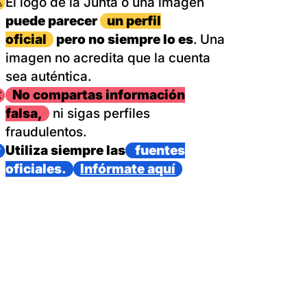
magen
El logo de la Junta o una imagen
puede parecer
un perfil
oficial
pero no siempre lo es
. Una
imagen no acredita que la cuenta
sea auténtica.
magen
No compartas información
falsa,
ni sigas perfiles
fraudulentos.
magen
Utiliza siempre las
fuentes
oficiales.
Infórmate aquí