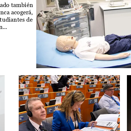
iado también
enca acogerá,
studiantes de
...