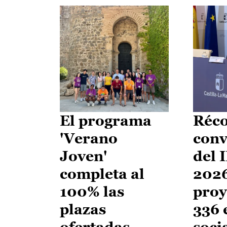
El programa
Réco
'Verano
conv
Joven'
del 
completa al
2026
100% las
proy
plazas
336 
ofertadas
soci