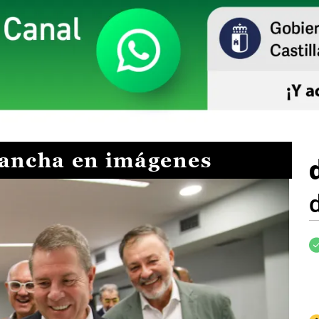
Mancha en imágenes
I