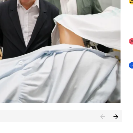
I
I
I
n de Cuenca (CESICU)