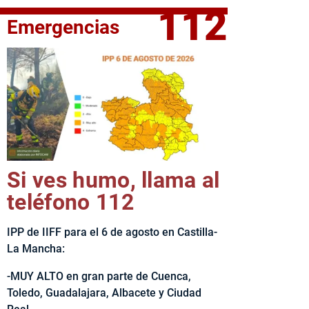
112
Emergencias
fe del Ejecutivo castellanomanchego, Emiliano García-Page, 
Si ves humo, llama al
teléfono 112
IPP de IIFF para el 6 de agosto en Castilla-
La Mancha:
-MUY ALTO en gran parte de Cuenca,
Toledo, Guadalajara, Albacete y Ciudad