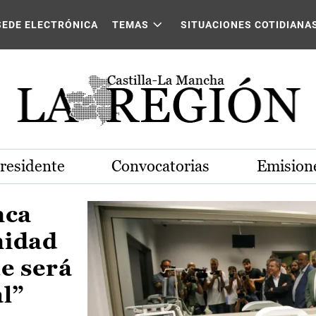
Castilla-La Mancha
SEDE ELECTRÓNICA
TEMAS
SITUACIONES COTIDIANA
Presidente
Convocatorias
Emisione
nca
nidad
e será
al”