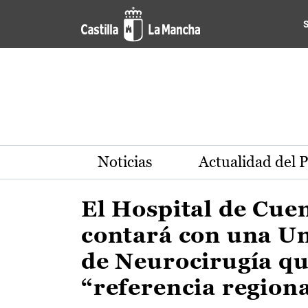
Actualidad de la región de 
Pasar al contenido principal
Noticias
Actualidad del 
El Hospital de Cue
contará con una U
de Neurocirugía qu
“referencia region