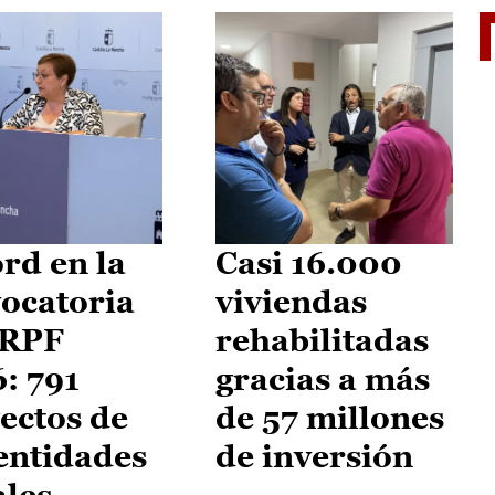
El je
rd en la
Casi 16.000
ocatoria
viviendas
IRPF
rehabilitadas
: 791
gracias a más
ectos de
de 57 millones
entidades
de inversión
ales