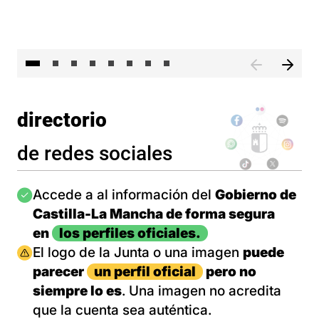
El 
directorio
de redes sociales
Imagen
Accede a al información del
Gobierno de
Castilla-La Mancha de forma segura
en
los perfiles oficiales.
Imagen
El logo de la Junta o una imagen
puede
parecer
un perfil oficial
pero no
siempre lo es
. Una imagen no acredita
que la cuenta sea auténtica.