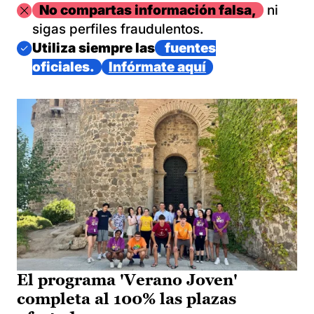
Imagen
No compartas información falsa,
ni
sigas perfiles fraudulentos.
Imagen
Utiliza siempre las
fuentes
oficiales.
Infórmate aquí
El programa 'Verano Joven'
completa al 100% las plazas