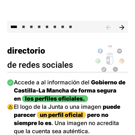
El 
directorio
de redes sociales
Imagen
Accede a al información del
Gobierno de
Castilla-La Mancha de forma segura
en
los perfiles oficiales.
Imagen
El logo de la Junta o una imagen
puede
parecer
un perfil oficial
pero no
siempre lo es
. Una imagen no acredita
que la cuenta sea auténtica.