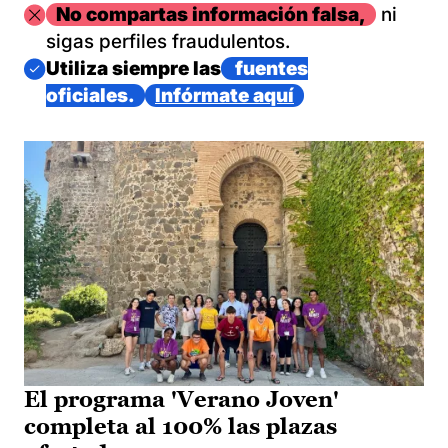
Imagen
No compartas información falsa,
ni
sigas perfiles fraudulentos.
Imagen
Utiliza siempre las
fuentes
oficiales.
Infórmate aquí
El programa 'Verano Joven'
completa al 100% las plazas