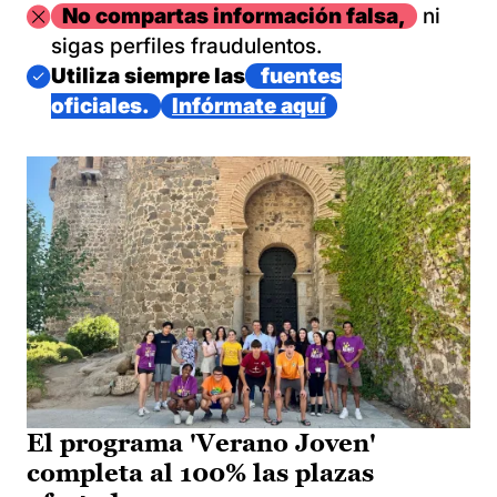
Imagen
No compartas información falsa,
ni
sigas perfiles fraudulentos.
Imagen
Utiliza siempre las
fuentes
oficiales.
Infórmate aquí
El programa 'Verano Joven'
completa al 100% las plazas