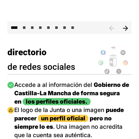
El 
directorio
de redes sociales
Imagen
Accede a al información del
Gobierno de
Castilla-La Mancha de forma segura
en
los perfiles oficiales.
Imagen
El logo de la Junta o una imagen
puede
parecer
un perfil oficial
pero no
siempre lo es
. Una imagen no acredita
que la cuenta sea auténtica.