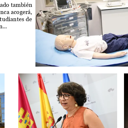
iado también
enca acogerá,
studiantes de
...