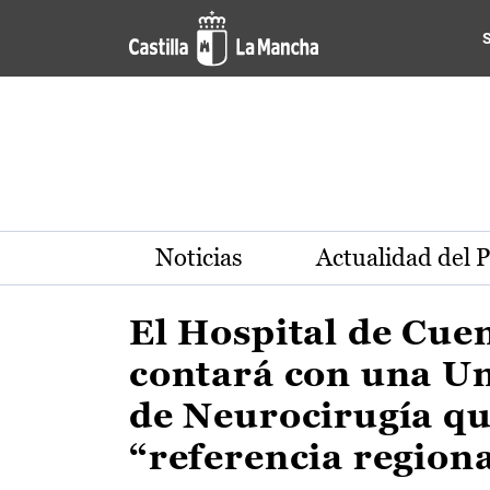
Actualidad de la región de 
Pasar al contenido principal
Noticias
Actualidad del 
El Hospital de Cue
contará con una U
de Neurocirugía qu
“referencia region