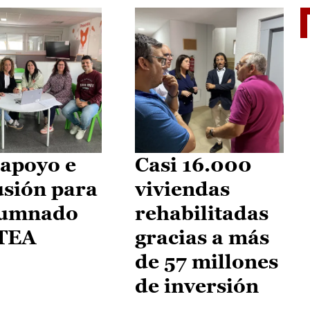
II Vu
apoyo e
Casi 16.000
usión para
viviendas
lumnado
rehabilitadas
 TEA
gracias a más
de 57 millones
de inversión