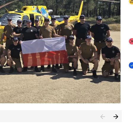
I
I
I
rcambiar por tercer año consecutivo formación y experienci