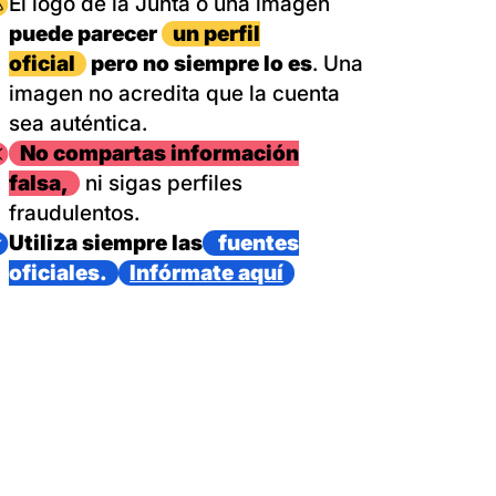
magen
El logo de la Junta o una imagen
puede parecer
un perfil
oficial
pero no siempre lo es
. Una
imagen no acredita que la cuenta
sea auténtica.
magen
No compartas información
falsa,
ni sigas perfiles
fraudulentos.
magen
Utiliza siempre las
fuentes
oficiales.
Infórmate aquí
as con un dispositivo internacional de bomberos forestales,