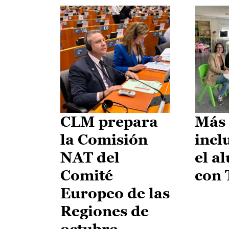
CLM prepara
Más 
la Comisión
incl
NAT del
el a
Comité
con
Europeo de las
Regiones de
octubre