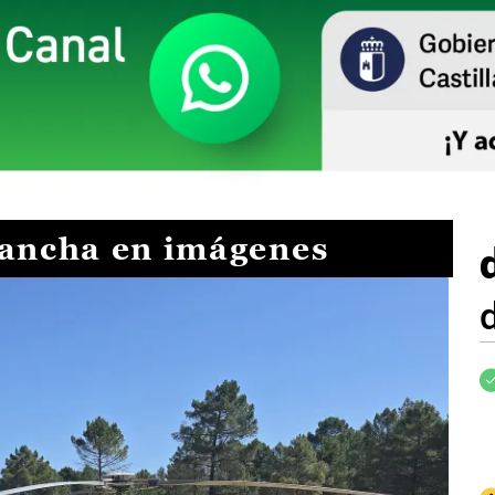
Mancha en imágenes
I