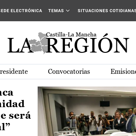
Castilla-La Mancha
SEDE ELECTRÓNICA
TEMAS
SITUACIONES COTIDIANA
Presidente
Convocatorias
Emisione
nca
nidad
e será
al”