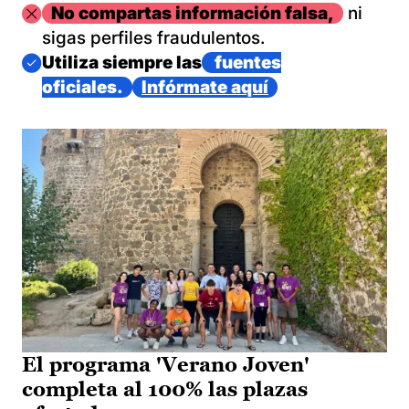
Imagen
No compartas información falsa,
ni
sigas perfiles fraudulentos.
Imagen
Utiliza siempre las
fuentes
oficiales.
Infórmate aquí
El programa 'Verano Joven'
completa al 100% las plazas