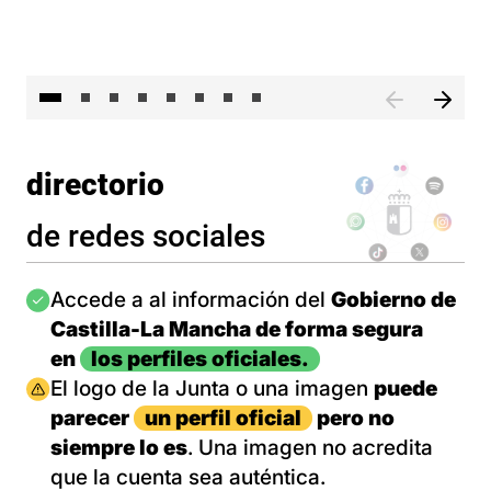
El 
directorio
de redes sociales
Imagen
Accede a al información del
Gobierno de
Castilla-La Mancha de forma segura
en
los perfiles oficiales.
Imagen
El logo de la Junta o una imagen
puede
parecer
un perfil oficial
pero no
siempre lo es
. Una imagen no acredita
que la cuenta sea auténtica.