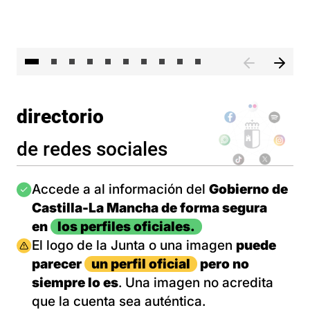
II 
directorio
de redes sociales
Imagen
Accede a al información del
Gobierno de
Castilla-La Mancha de forma segura
en
los perfiles oficiales.
Imagen
El logo de la Junta o una imagen
puede
parecer
un perfil oficial
pero no
siempre lo es
. Una imagen no acredita
que la cuenta sea auténtica.