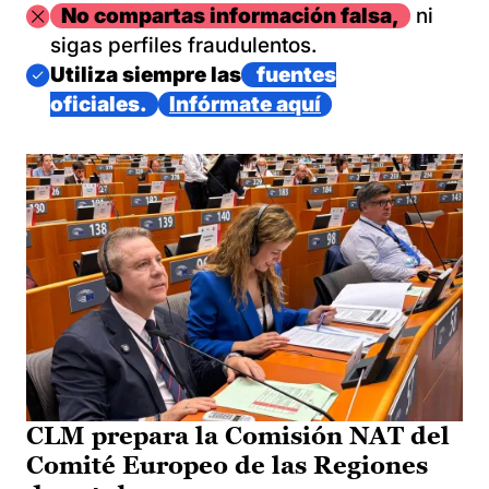
Imagen
No compartas información falsa,
ni
sigas perfiles fraudulentos.
Imagen
Utiliza siempre las
fuentes
oficiales.
Infórmate aquí
CLM prepara la Comisión NAT del
Comité Europeo de las Regiones