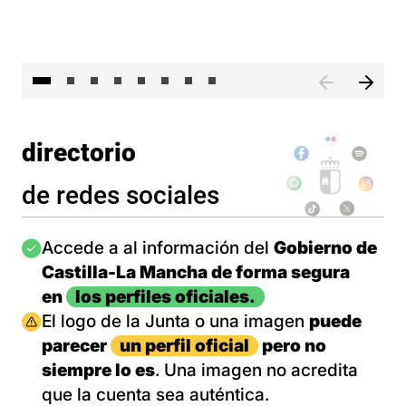
El 
directorio
de redes sociales
Imagen
Accede a al información del
Gobierno de
Castilla-La Mancha de forma segura
en
los perfiles oficiales.
Imagen
El logo de la Junta o una imagen
puede
parecer
un perfil oficial
pero no
siempre lo es
. Una imagen no acredita
que la cuenta sea auténtica.