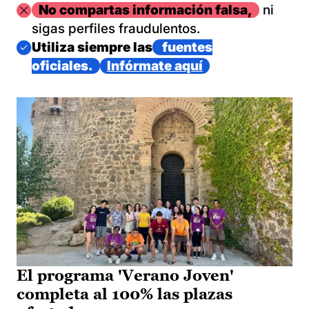
Imagen
No compartas información falsa,
ni
sigas perfiles fraudulentos.
Imagen
Utiliza siempre las
fuentes
oficiales.
Infórmate aquí
El programa 'Verano Joven'
completa al 100% las plazas