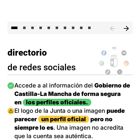
II 
directorio
de redes sociales
Imagen
Accede a al información del
Gobierno de
Castilla-La Mancha de forma segura
en
los perfiles oficiales.
Imagen
El logo de la Junta o una imagen
puede
parecer
un perfil oficial
pero no
siempre lo es
. Una imagen no acredita
que la cuenta sea auténtica.