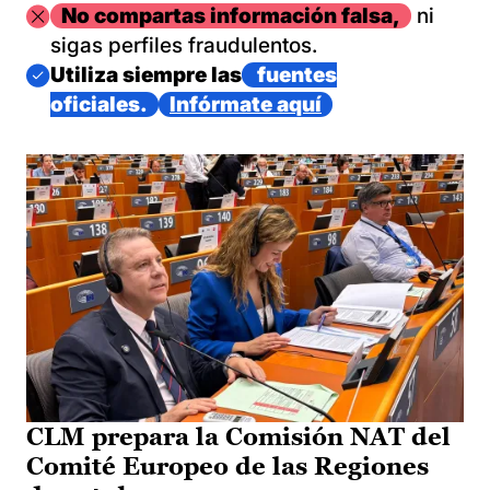
Imagen
No compartas información falsa,
ni
sigas perfiles fraudulentos.
Imagen
Utiliza siempre las
fuentes
oficiales.
Infórmate aquí
CLM prepara la Comisión NAT del
Comité Europeo de las Regiones