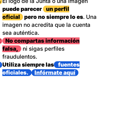
magen
El logo de la Junta o una imagen
puede parecer
un perfil
oficial
pero no siempre lo es
. Una
imagen no acredita que la cuenta
sea auténtica.
magen
No compartas información
falsa,
ni sigas perfiles
fraudulentos.
magen
Utiliza siempre las
fuentes
oficiales.
Infórmate aquí