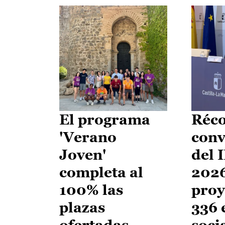
El programa
Réco
'Verano
conv
Joven'
del 
completa al
2026
100% las
proy
plazas
336 
ofertadas
soci