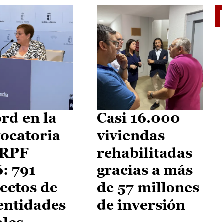
El je
rd en la
Casi 16.000
ocatoria
viviendas
IRPF
rehabilitadas
: 791
gracias a más
ectos de
de 57 millones
entidades
de inversión
ales