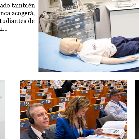
iado también
enca acogerá,
studiantes de
...