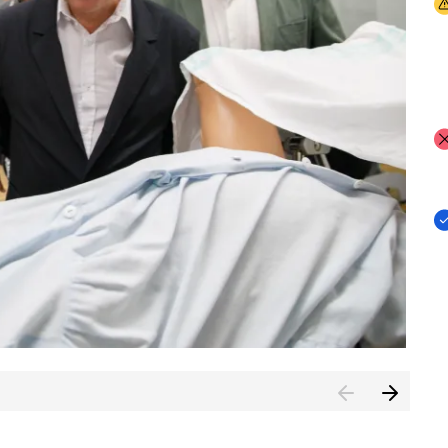
I
I
I
n de Cuenca (CESICU)