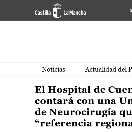
Actualidad de la región de 
Pasar al contenido principal
Noticias
Actualidad del 
El Hospital de Cue
contará con una U
de Neurocirugía qu
“referencia region