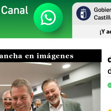
Mancha en imágenes
I