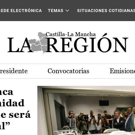
Castilla-La Mancha
SEDE ELECTRÓNICA
TEMAS
SITUACIONES COTIDIANA
Presidente
Convocatorias
Emisione
nca
nidad
e será
al”