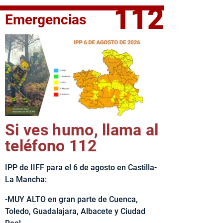
112
Emergencias
fe del Ejecutivo castellanomanchego, Emiliano García-Page, 
Si ves humo, llama al
teléfono 112
IPP de IIFF para el 6 de agosto en Castilla-
La Mancha:
-MUY ALTO en gran parte de Cuenca,
Toledo, Guadalajara, Albacete y Ciudad