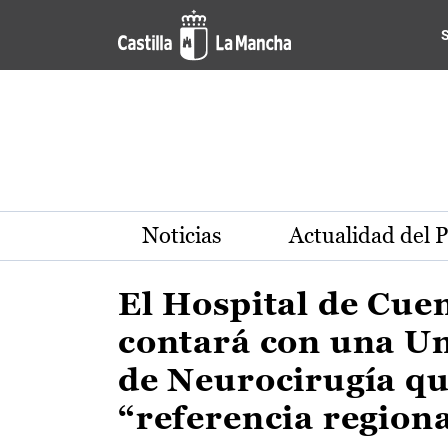
Actualidad de la región de 
Pasar al contenido principal
Noticias
Actualidad del 
El Hospital de Cue
contará con una U
de Neurocirugía qu
“referencia region