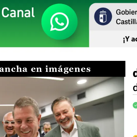
Mancha en imágenes
I