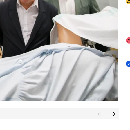
I
I
I
n de Cuenca (CESICU)