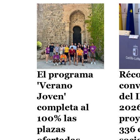
El programa
Réco
'Verano
conv
Joven'
del 
completa al
2026
100% las
proy
plazas
336 
ofertadas
soci