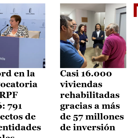
El je
rd en la
Casi 16.000
ocatoria
viviendas
IRPF
rehabilitadas
: 791
gracias a más
ectos de
de 57 millones
entidades
de inversión
ales