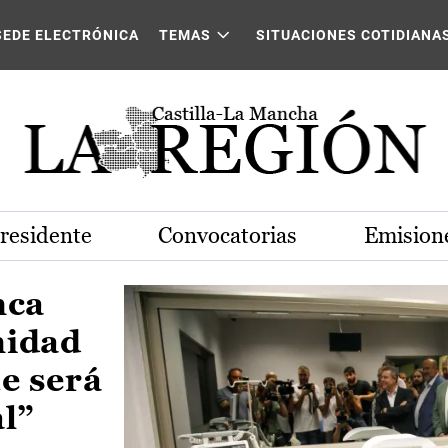
Castilla-La Mancha
SEDE ELECTRÓNICA
TEMAS
SITUACIONES COTIDIANA
Presidente
Convocatorias
Emisione
nca
nidad
e será
al”