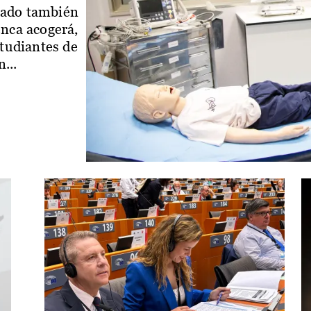
iado también
enca acogerá,
studiantes de
...