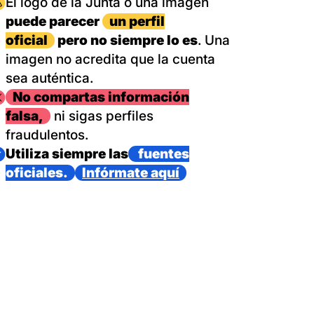
magen
El logo de la Junta o una imagen
puede parecer
un perfil
oficial
pero no siempre lo es
. Una
imagen no acredita que la cuenta
sea auténtica.
magen
No compartas información
falsa,
ni sigas perfiles
fraudulentos.
magen
Utiliza siempre las
fuentes
oficiales.
Infórmate aquí