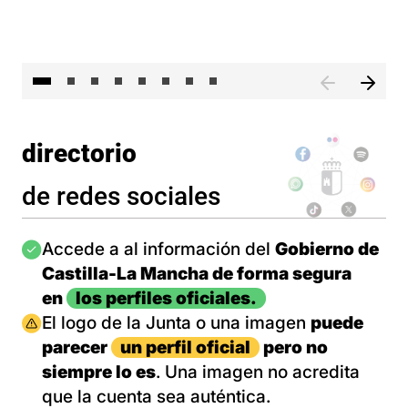
El 
directorio
de redes sociales
Imagen
Accede a al información del
Gobierno de
Castilla-La Mancha de forma segura
en
los perfiles oficiales.
Imagen
El logo de la Junta o una imagen
puede
parecer
un perfil oficial
pero no
siempre lo es
. Una imagen no acredita
que la cuenta sea auténtica.