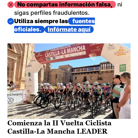
Imagen
No compartas información falsa,
ni
sigas perfiles fraudulentos.
Imagen
Utiliza siempre las
fuentes
oficiales.
Infórmate aquí
Comienza la II Vuelta Ciclista
Castilla-La Mancha LEADER