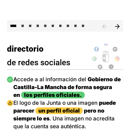
II 
directorio
de redes sociales
Imagen
Accede a al información del
Gobierno de
Castilla-La Mancha de forma segura
en
los perfiles oficiales.
Imagen
El logo de la Junta o una imagen
puede
parecer
un perfil oficial
pero no
siempre lo es
. Una imagen no acredita
que la cuenta sea auténtica.