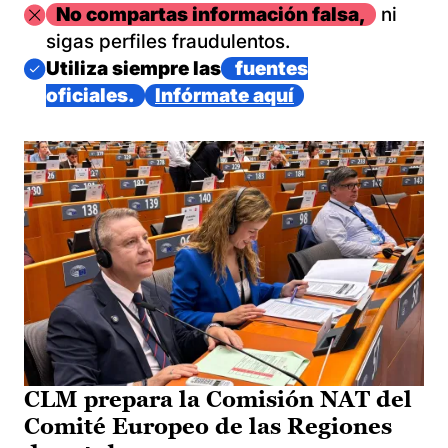
Imagen
No compartas información falsa,
ni
sigas perfiles fraudulentos.
Imagen
Utiliza siempre las
fuentes
oficiales.
Infórmate aquí
CLM prepara la Comisión NAT del
Comité Europeo de las Regiones