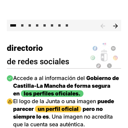
El 
directorio
de redes sociales
Imagen
Accede a al información del
Gobierno de
Castilla-La Mancha de forma segura
en
los perfiles oficiales.
Imagen
El logo de la Junta o una imagen
puede
parecer
un perfil oficial
pero no
siempre lo es
. Una imagen no acredita
que la cuenta sea auténtica.