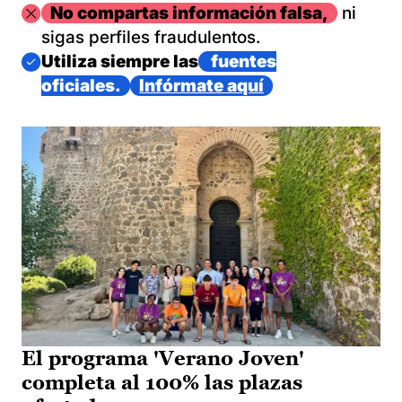
Imagen
No compartas información falsa,
ni
sigas perfiles fraudulentos.
Imagen
Utiliza siempre las
fuentes
oficiales.
Infórmate aquí
El programa 'Verano Joven'
completa al 100% las plazas