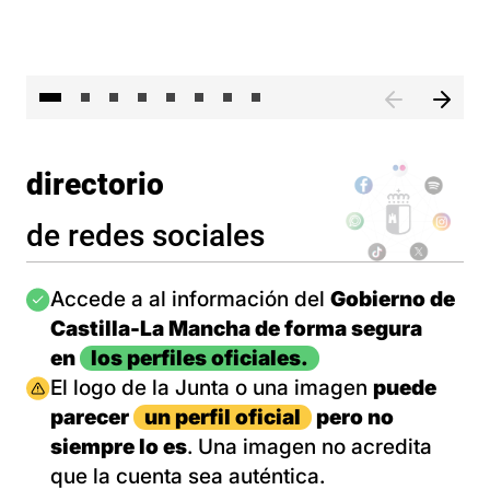
El 
directorio
de redes sociales
Imagen
Accede a al información del
Gobierno de
Castilla-La Mancha de forma segura
en
los perfiles oficiales.
Imagen
El logo de la Junta o una imagen
puede
parecer
un perfil oficial
pero no
siempre lo es
. Una imagen no acredita
que la cuenta sea auténtica.