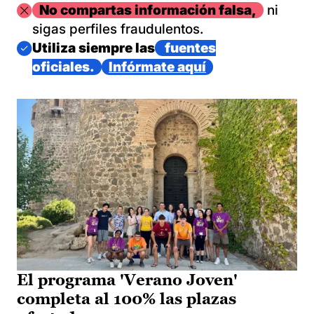
Imagen
No compartas información falsa,
ni
sigas perfiles fraudulentos.
Imagen
Utiliza siempre las
fuentes
oficiales.
Infórmate aquí
El programa 'Verano Joven'
completa al 100% las plazas