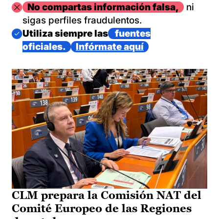
Imagen
No compartas información falsa,
ni
sigas perfiles fraudulentos.
Imagen
Utiliza siempre las
fuentes
oficiales.
Infórmate aquí
CLM prepara la Comisión NAT del
Comité Europeo de las Regiones