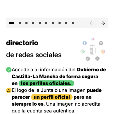
II 
directorio
de redes sociales
Imagen
Accede a al información del
Gobierno de
Castilla-La Mancha de forma segura
en
los perfiles oficiales.
Imagen
El logo de la Junta o una imagen
puede
parecer
un perfil oficial
pero no
siempre lo es
. Una imagen no acredita
que la cuenta sea auténtica.