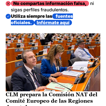
Imagen
No compartas información falsa,
ni
sigas perfiles fraudulentos.
Imagen
Utiliza siempre las
fuentes
oficiales.
Infórmate aquí
CLM prepara la Comisión NAT del
Comité Europeo de las Regiones