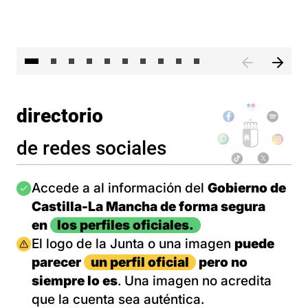
II 
directorio
de redes sociales
Imagen
Accede a al información del
Gobierno de
Castilla-La Mancha de forma segura
en
los perfiles oficiales.
Imagen
El logo de la Junta o una imagen
puede
parecer
un perfil oficial
pero no
siempre lo es
. Una imagen no acredita
que la cuenta sea auténtica.