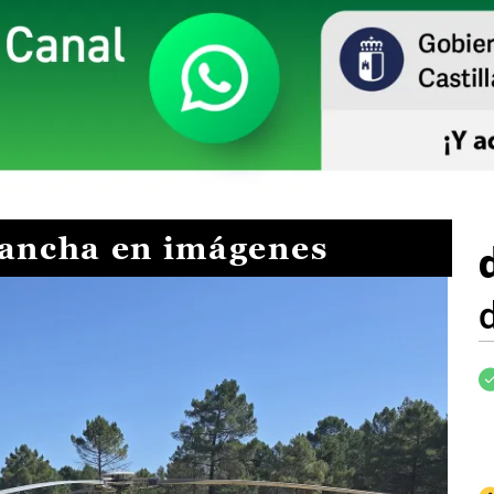
Mancha en imágenes
I