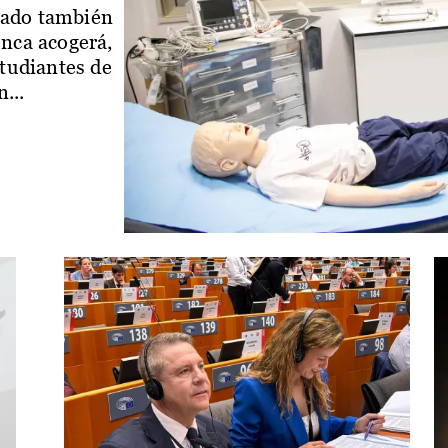
iado también
enca acogerá,
studiantes de
...