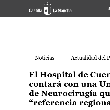
Actualidad de la región de 
Pasar al contenido principal
Noticias
Actualidad del 
El Hospital de Cue
contará con una U
de Neurocirugía qu
“referencia region