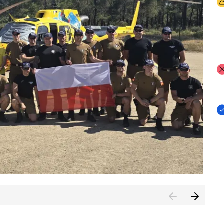
I
I
I
rcambiar por tercer año consecutivo formación y experienci