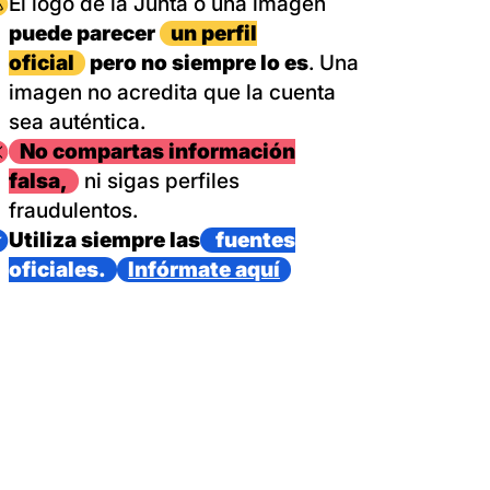
magen
El logo de la Junta o una imagen
puede parecer
un perfil
oficial
pero no siempre lo es
. Una
imagen no acredita que la cuenta
sea auténtica.
magen
No compartas información
falsa,
ni sigas perfiles
fraudulentos.
magen
Utiliza siempre las
fuentes
oficiales.
Infórmate aquí
as con un dispositivo internacional de bomberos forestales,