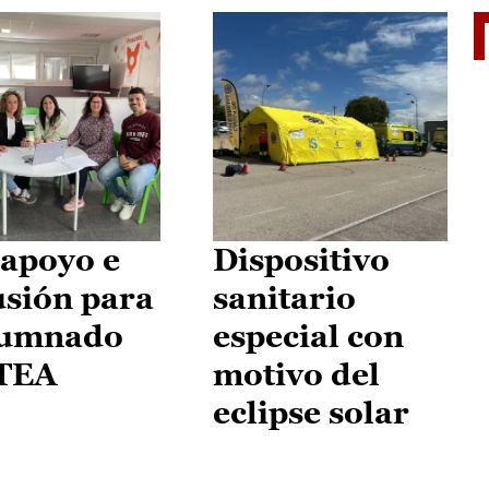
II Vu
apoyo e
Dispositivo
usión para
sanitario
lumnado
especial con
 TEA
motivo del
eclipse solar