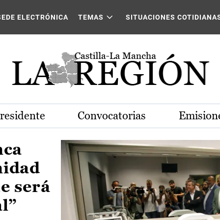
Castilla-La Mancha
SEDE ELECTRÓNICA
TEMAS
SITUACIONES COTIDIANA
Presidente
Convocatorias
Emisione
nca
nidad
e será
al”