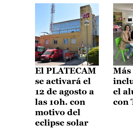
El PLATECAM
Más 
se activará el
incl
12 de agosto a
el a
las 10h. con
con
motivo del
eclipse solar