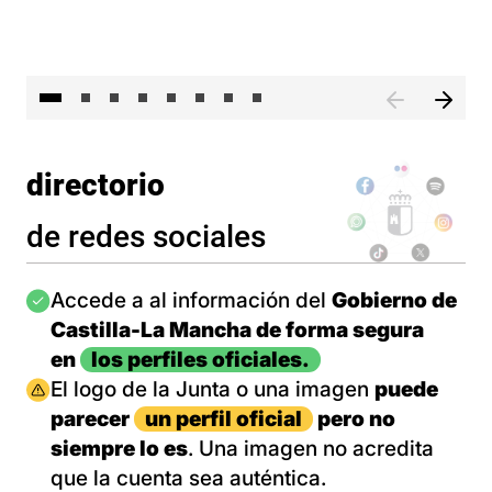
El 
directorio
de redes sociales
Imagen
Accede a al información del
Gobierno de
Castilla-La Mancha de forma segura
en
los perfiles oficiales.
Imagen
El logo de la Junta o una imagen
puede
parecer
un perfil oficial
pero no
siempre lo es
. Una imagen no acredita
que la cuenta sea auténtica.