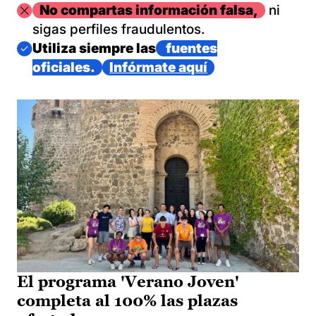
Imagen
No compartas información falsa,
ni
sigas perfiles fraudulentos.
Imagen
Utiliza siempre las
fuentes
oficiales.
Infórmate aquí
El programa 'Verano Joven'
completa al 100% las plazas