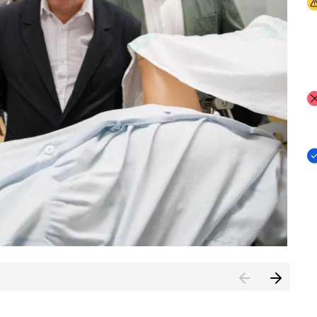
I
I
I
n de Cuenca (CESICU)