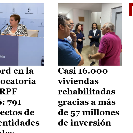
El je
rd en la
Casi 16.000
ocatoria
viviendas
IRPF
rehabilitadas
: 791
gracias a más
ectos de
de 57 millones
entidades
de inversión
ales