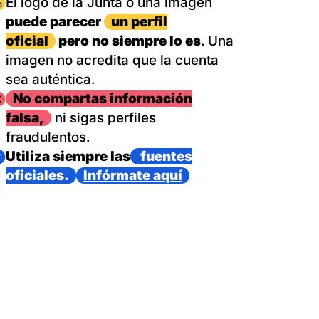
magen
El logo de la Junta o una imagen
puede parecer
un perfil
oficial
pero no siempre lo es
. Una
imagen no acredita que la cuenta
sea auténtica.
magen
No compartas información
falsa,
ni sigas perfiles
fraudulentos.
magen
Utiliza siempre las
fuentes
oficiales.
Infórmate aquí