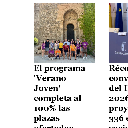
El programa
Réco
'Verano
conv
Joven'
del 
completa al
2026
100% las
proy
plazas
336 
ofertadas
soci