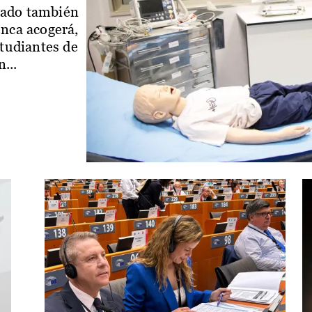
iado también
enca acogerá,
studiantes de
...