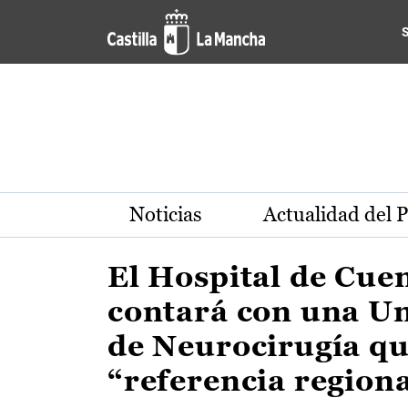
Actualidad de la región de 
Pasar al contenido principal
Noticias
Actualidad del 
El Hospital de Cue
contará con una U
de Neurocirugía qu
“referencia region