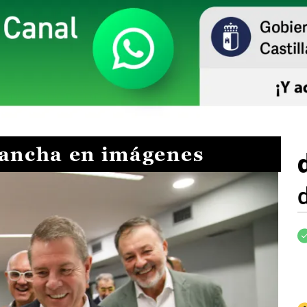
Mancha en imágenes
I