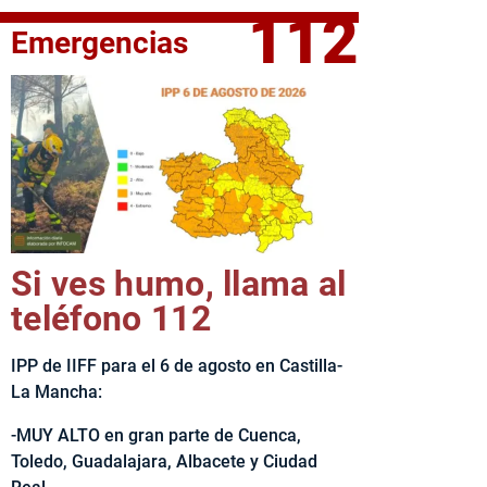
112
Emergencias
fe del Ejecutivo castellanomanchego, Emiliano García-Page, 
Si ves humo, llama al
teléfono 112
IPP de IIFF para el 6 de agosto en Castilla-
La Mancha:
-MUY ALTO en gran parte de Cuenca,
Toledo, Guadalajara, Albacete y Ciudad