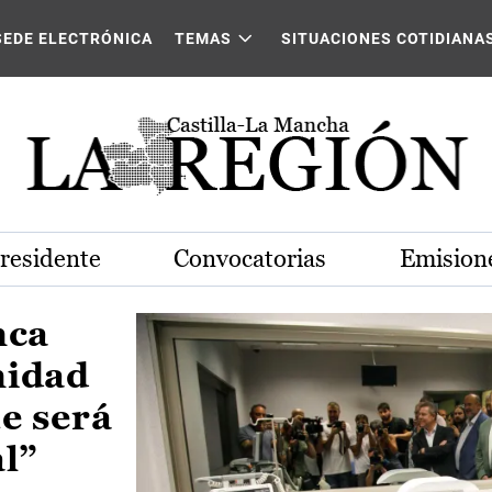
Castilla-La Mancha
SEDE ELECTRÓNICA
TEMAS
SITUACIONES COTIDIANA
Presidente
Convocatorias
Emisione
nca
nidad
e será
al”