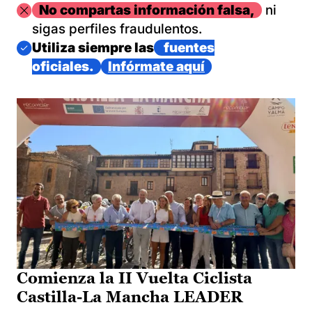
Imagen
No compartas información falsa,
ni
sigas perfiles fraudulentos.
Imagen
Utiliza siempre las
fuentes
oficiales.
Infórmate aquí
Comienza la II Vuelta Ciclista
Castilla-La Mancha LEADER