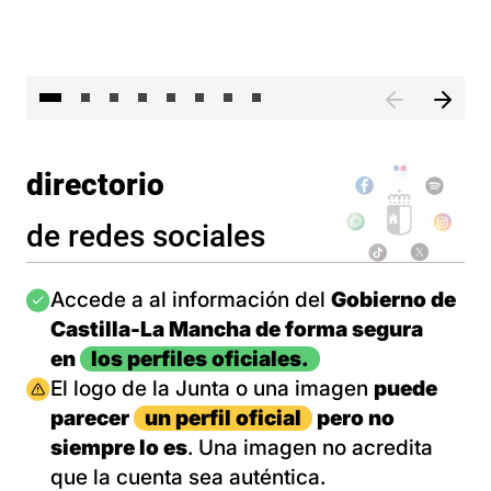
El 
directorio
de redes sociales
Imagen
Accede a al información del
Gobierno de
Castilla-La Mancha de forma segura
en
los perfiles oficiales.
Imagen
El logo de la Junta o una imagen
puede
parecer
un perfil oficial
pero no
siempre lo es
. Una imagen no acredita
que la cuenta sea auténtica.