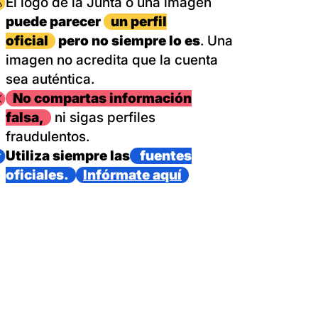
magen
El logo de la Junta o una imagen
puede parecer
un perfil
oficial
pero no siempre lo es
. Una
imagen no acredita que la cuenta
sea auténtica.
magen
No compartas información
falsa,
ni sigas perfiles
fraudulentos.
magen
Utiliza siempre las
fuentes
oficiales.
Infórmate aquí
as con un dispositivo internacional de bomberos forestales,