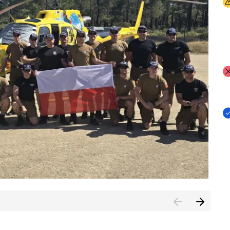
I
I
I
rcambiar por tercer año consecutivo formación y experienci