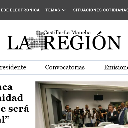
Castilla-La Mancha
SEDE ELECTRÓNICA
TEMAS
SITUACIONES COTIDIANA
Presidente
Convocatorias
Emisione
nca
nidad
e será
al”