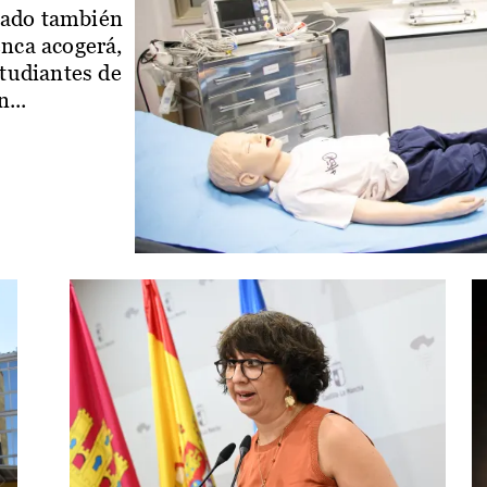
iado también
enca acogerá,
studiantes de
...