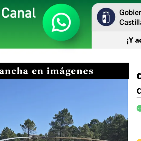
Mancha en imágenes
I