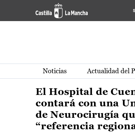
Actualidad de la región de 
Pasar al contenido principal
Noticias
Actualidad del 
El Hospital de Cue
contará con una U
de Neurocirugía qu
“referencia region