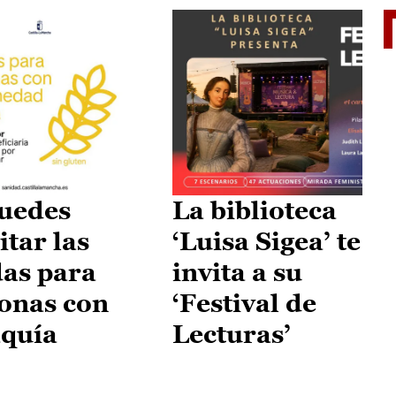
II Vu
uedes
La biblioteca
itar las
‘Luisa Sigea’ te
as para
invita a su
onas con
‘Festival de
aquía
Lecturas’