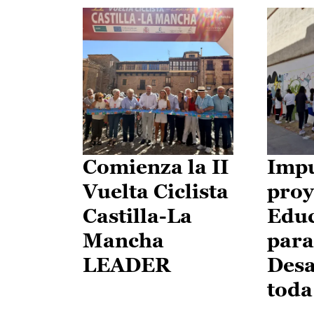
Comienza la II
Impu
Vuelta Ciclista
proy
Castilla-La
Edu
Mancha
para
LEADER
Desa
toda