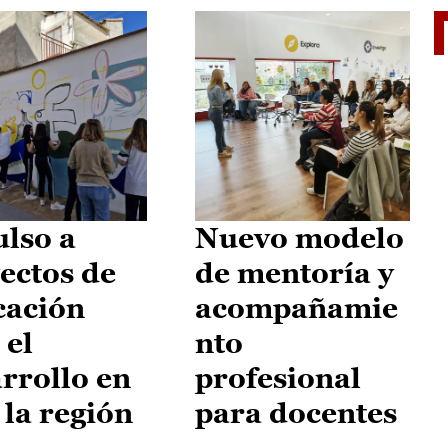
El je
lso a
Nuevo modelo
ectos de
de mentoría y
cación
acompañamie
 el
nto
rrollo en
profesional
 la región
para docentes