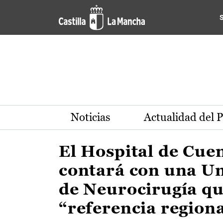
Actualidad de la región de 
Pasar al contenido principal
Noticias
Actualidad del 
El Hospital de Cue
contará con una U
de Neurocirugía qu
“referencia region