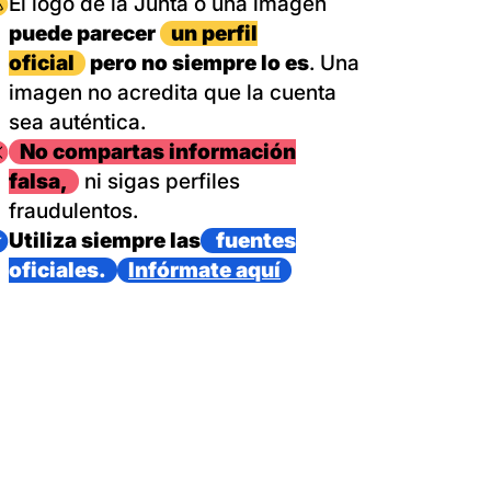
magen
El logo de la Junta o una imagen
puede parecer
un perfil
oficial
pero no siempre lo es
. Una
imagen no acredita que la cuenta
sea auténtica.
magen
No compartas información
falsa,
ni sigas perfiles
fraudulentos.
magen
Utiliza siempre las
fuentes
oficiales.
Infórmate aquí