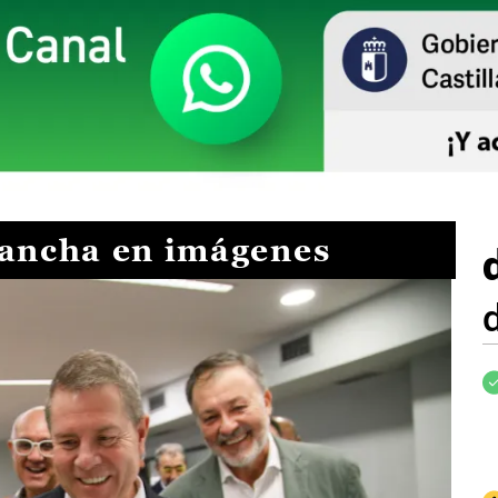
Mancha en imágenes
I