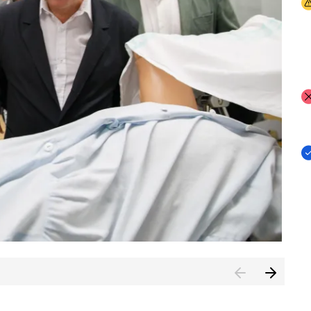
I
I
I
n de Cuenca (CESICU)