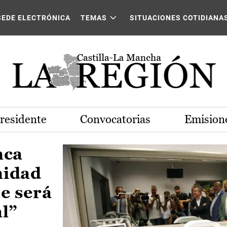
Castilla-La Mancha
SEDE ELECTRÓNICA
TEMAS
SITUACIONES COTIDIANA
Presidente
Convocatorias
Emisione
nca
nidad
e será
al”