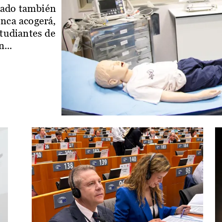
iado también
enca acogerá,
studiantes de
...