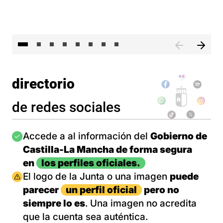
El 
directorio
de redes sociales
Imagen
Accede a al información del
Gobierno de
Castilla-La Mancha de forma segura
en
los perfiles oficiales.
Imagen
El logo de la Junta o una imagen
puede
parecer
un perfil oficial
pero no
siempre lo es
. Una imagen no acredita
que la cuenta sea auténtica.