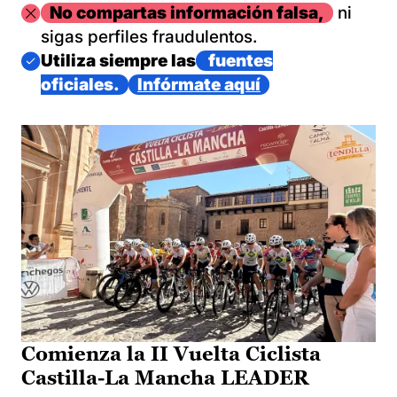
Imagen
No compartas información falsa,
ni
sigas perfiles fraudulentos.
Imagen
Utiliza siempre las
fuentes
oficiales.
Infórmate aquí
Comienza la II Vuelta Ciclista
Castilla-La Mancha LEADER