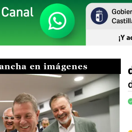
Mancha en imágenes
I