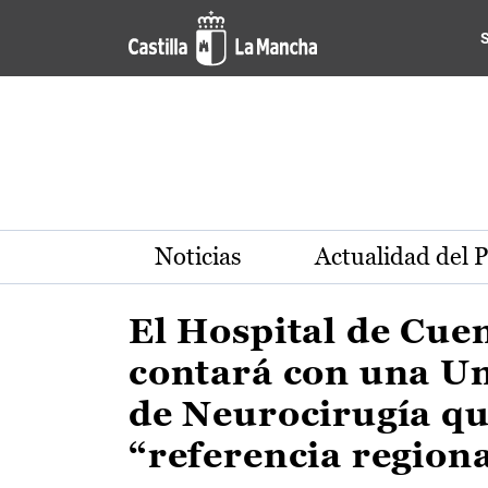
Actualidad de la región de 
Pasar al contenido principal
Noticias
Actualidad del 
El Hospital de Cue
contará con una U
de Neurocirugía qu
“referencia region