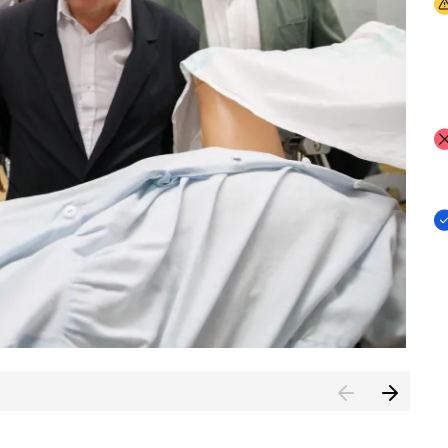
I
I
I
n de Cuenca (CESICU)