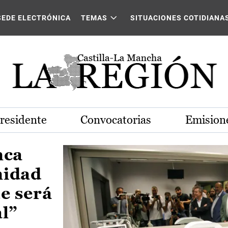
Castilla-La Mancha
SEDE ELECTRÓNICA
TEMAS
SITUACIONES COTIDIANA
Presidente
Convocatorias
Emisione
nca
nidad
e será
al”