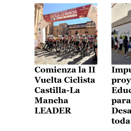
Comienza la II
Impu
Vuelta Ciclista
proy
Castilla-La
Edu
Mancha
para
LEADER
Desa
toda