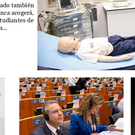
iado también
enca acogerá,
studiantes de
...