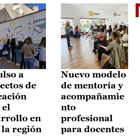
El je
lso a
Nuevo modelo
ectos de
de mentoría y
cación
acompañamie
 el
nto
rrollo en
profesional
 la región
para docentes