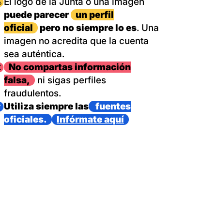
magen
El logo de la Junta o una imagen
puede parecer
un perfil
oficial
pero no siempre lo es
. Una
imagen no acredita que la cuenta
sea auténtica.
magen
No compartas información
falsa,
ni sigas perfiles
fraudulentos.
magen
Utiliza siempre las
fuentes
oficiales.
Infórmate aquí