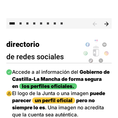
El 
directorio
de redes sociales
Imagen
Accede a al información del
Gobierno de
Castilla-La Mancha de forma segura
en
los perfiles oficiales.
Imagen
El logo de la Junta o una imagen
puede
parecer
un perfil oficial
pero no
siempre lo es
. Una imagen no acredita
que la cuenta sea auténtica.