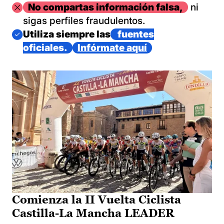
Imagen
No compartas información falsa,
ni
sigas perfiles fraudulentos.
Imagen
Utiliza siempre las
fuentes
oficiales.
Infórmate aquí
Comienza la II Vuelta Ciclista
Castilla-La Mancha LEADER