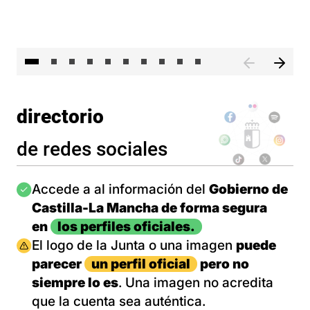
II 
directorio
de redes sociales
Imagen
Accede a al información del
Gobierno de
Castilla-La Mancha de forma segura
en
los perfiles oficiales.
Imagen
El logo de la Junta o una imagen
puede
parecer
un perfil oficial
pero no
siempre lo es
. Una imagen no acredita
que la cuenta sea auténtica.