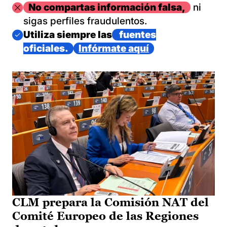
Imagen
No compartas información falsa,
ni
sigas perfiles fraudulentos.
Imagen
Utiliza siempre las
fuentes
oficiales.
Infórmate aquí
CLM prepara la Comisión NAT del
Comité Europeo de las Regiones