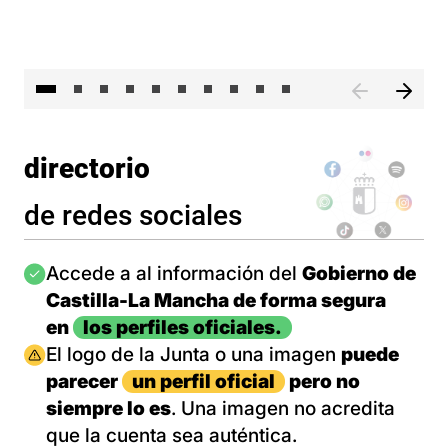
II 
directorio
de redes sociales
Imagen
Accede a al información del
Gobierno de
Castilla-La Mancha de forma segura
en
los perfiles oficiales.
Imagen
El logo de la Junta o una imagen
puede
parecer
un perfil oficial
pero no
siempre lo es
. Una imagen no acredita
que la cuenta sea auténtica.