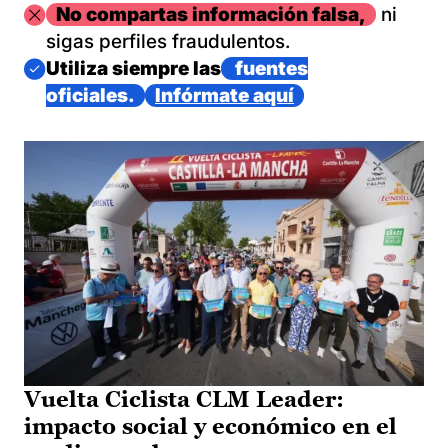
Imagen
No compartas información falsa,
ni
sigas perfiles fraudulentos.
Imagen
Utiliza siempre las
fuentes
oficiales.
Infórmate aquí
Vuelta Ciclista CLM Leader:
impacto social y económico en el