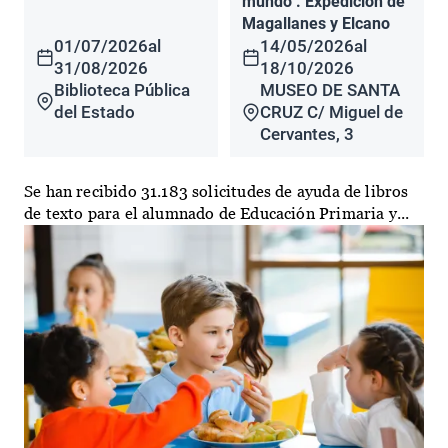
mundo". Expedición de
Magallanes y Elcano
01/07/2026
al
14/05/2026
al
31/08/2026
18/10/2026
Biblioteca Pública
MUSEO DE SANTA
del Estado
CRUZ C/ Miguel de
Cervantes, 3
Se han recibido 31.183 solicitudes de ayuda de libros
de texto para el alumnado de Educación Primaria y...