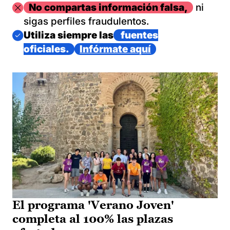
Imagen
No compartas información falsa,
ni
sigas perfiles fraudulentos.
Imagen
Utiliza siempre las
fuentes
oficiales.
Infórmate aquí
El programa 'Verano Joven'
completa al 100% las plazas