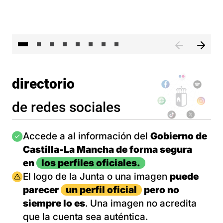
El 
directorio
de redes sociales
Imagen
Accede a al información del
Gobierno de
Castilla-La Mancha de forma segura
en
los perfiles oficiales.
Imagen
El logo de la Junta o una imagen
puede
parecer
un perfil oficial
pero no
siempre lo es
. Una imagen no acredita
que la cuenta sea auténtica.