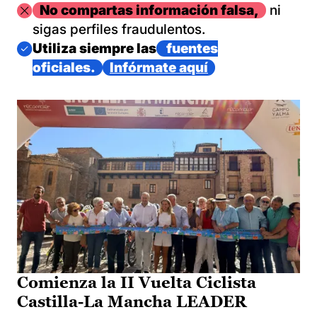
Imagen
No compartas información falsa,
ni
sigas perfiles fraudulentos.
Imagen
Utiliza siempre las
fuentes
oficiales.
Infórmate aquí
Comienza la II Vuelta Ciclista
Castilla-La Mancha LEADER