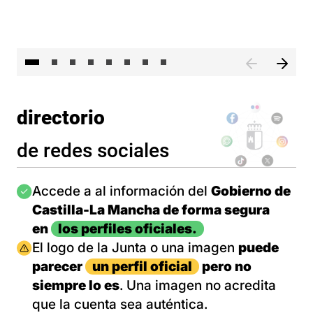
El 
directorio
de redes sociales
Imagen
Accede a al información del
Gobierno de
Castilla-La Mancha de forma segura
en
los perfiles oficiales.
Imagen
El logo de la Junta o una imagen
puede
parecer
un perfil oficial
pero no
siempre lo es
. Una imagen no acredita
que la cuenta sea auténtica.