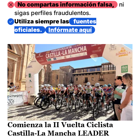
Imagen
No compartas información falsa,
ni
sigas perfiles fraudulentos.
Imagen
Utiliza siempre las
fuentes
oficiales.
Infórmate aquí
Comienza la II Vuelta Ciclista
Castilla-La Mancha LEADER