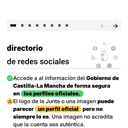
El 
directorio
de redes sociales
Imagen
Accede a al información del
Gobierno de
Castilla-La Mancha de forma segura
en
los perfiles oficiales.
Imagen
El logo de la Junta o una imagen
puede
parecer
un perfil oficial
pero no
siempre lo es
. Una imagen no acredita
que la cuenta sea auténtica.