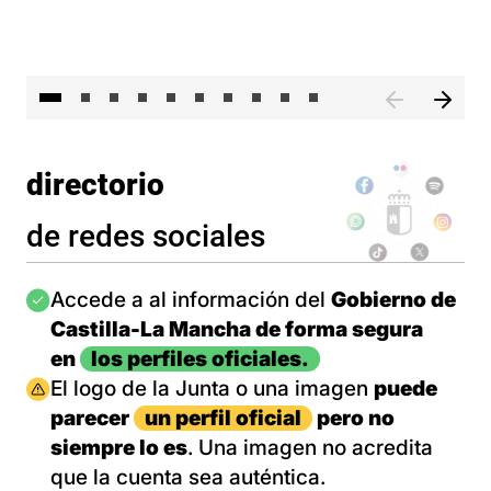
II 
directorio
de redes sociales
Imagen
Accede a al información del
Gobierno de
Castilla-La Mancha de forma segura
en
los perfiles oficiales.
Imagen
El logo de la Junta o una imagen
puede
parecer
un perfil oficial
pero no
siempre lo es
. Una imagen no acredita
que la cuenta sea auténtica.