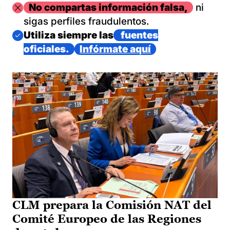
Imagen
No compartas información falsa,
ni
sigas perfiles fraudulentos.
Imagen
Utiliza siempre las
fuentes
oficiales.
Infórmate aquí
CLM prepara la Comisión NAT del
Comité Europeo de las Regiones