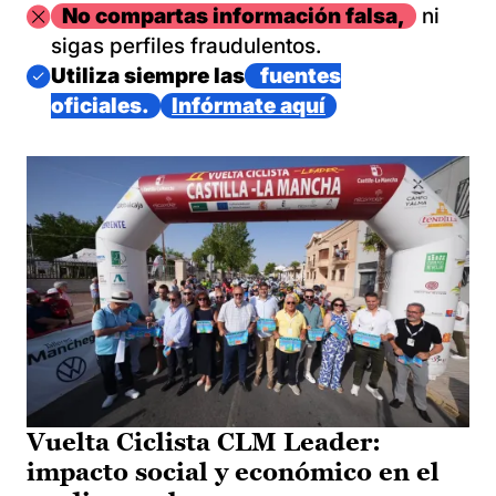
Imagen
No compartas información falsa,
ni
sigas perfiles fraudulentos.
Imagen
Utiliza siempre las
fuentes
oficiales.
Infórmate aquí
Vuelta Ciclista CLM Leader:
impacto social y económico en el