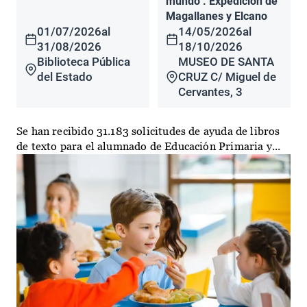
mundo". Expedición de
Magallanes y Elcano
01/07/2026
al
14/05/2026
al
31/08/2026
18/10/2026
Biblioteca Pública
MUSEO DE SANTA
del Estado
CRUZ C/ Miguel de
Cervantes, 3
Se han recibido 31.183 solicitudes de ayuda de libros
de texto para el alumnado de Educación Primaria y...