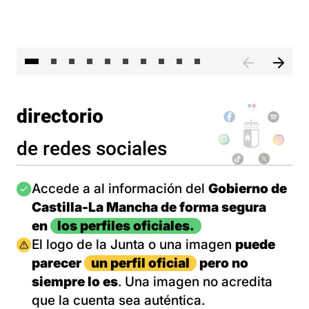
II 
directorio
de redes sociales
Imagen
Accede a al información del
Gobierno de
Castilla-La Mancha de forma segura
en
los perfiles oficiales.
Imagen
El logo de la Junta o una imagen
puede
parecer
un perfil oficial
pero no
siempre lo es
. Una imagen no acredita
que la cuenta sea auténtica.