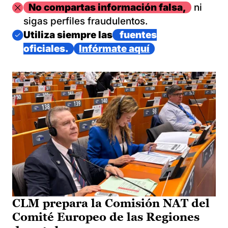
Imagen
No compartas información falsa,
ni
sigas perfiles fraudulentos.
Imagen
Utiliza siempre las
fuentes
oficiales.
Infórmate aquí
CLM prepara la Comisión NAT del
Comité Europeo de las Regiones