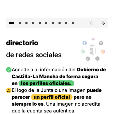
II 
directorio
de redes sociales
Imagen
Accede a al información del
Gobierno de
Castilla-La Mancha de forma segura
en
los perfiles oficiales.
Imagen
El logo de la Junta o una imagen
puede
parecer
un perfil oficial
pero no
siempre lo es
. Una imagen no acredita
que la cuenta sea auténtica.