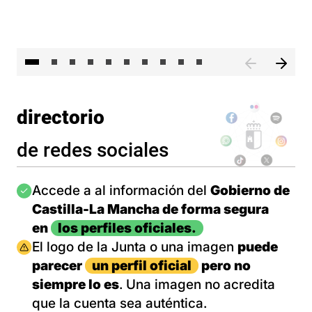
II 
directorio
de redes sociales
Imagen
Accede a al información del
Gobierno de
Castilla-La Mancha de forma segura
en
los perfiles oficiales.
Imagen
El logo de la Junta o una imagen
puede
parecer
un perfil oficial
pero no
siempre lo es
. Una imagen no acredita
que la cuenta sea auténtica.