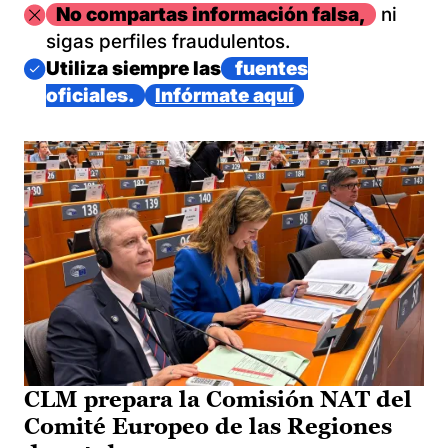
Imagen
No compartas información falsa,
ni
sigas perfiles fraudulentos.
Imagen
Utiliza siempre las
fuentes
oficiales.
Infórmate aquí
CLM prepara la Comisión NAT del
Comité Europeo de las Regiones