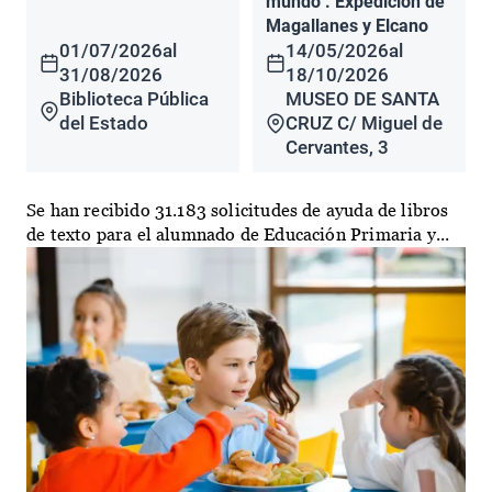
mundo". Expedición de
Magallanes y Elcano
01/07/2026
al
14/05/2026
al
31/08/2026
18/10/2026
Biblioteca Pública
MUSEO DE SANTA
del Estado
CRUZ C/ Miguel de
Cervantes, 3
Se han recibido 31.183 solicitudes de ayuda de libros
de texto para el alumnado de Educación Primaria y...