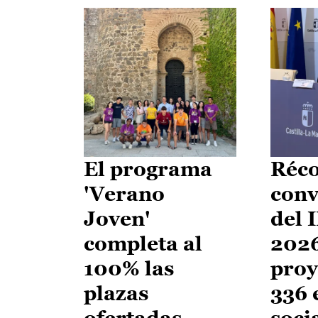
El programa
Réco
'Verano
conv
Joven'
del 
completa al
2026
100% las
proy
plazas
336 
ofertadas
soci