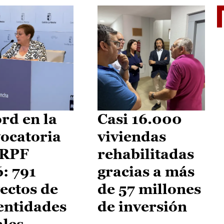
El je
rd en la
Casi 16.000
ocatoria
viviendas
IRPF
rehabilitadas
: 791
gracias a más
ectos de
de 57 millones
entidades
de inversión
ales