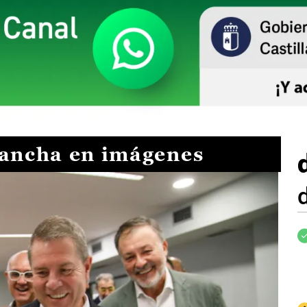
Mancha en imágenes
I