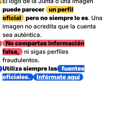
magen
El logo de la Junta o una imagen
puede parecer
un perfil
oficial
pero no siempre lo es
. Una
imagen no acredita que la cuenta
sea auténtica.
magen
No compartas información
falsa,
ni sigas perfiles
fraudulentos.
magen
Utiliza siempre las
fuentes
oficiales.
Infórmate aquí