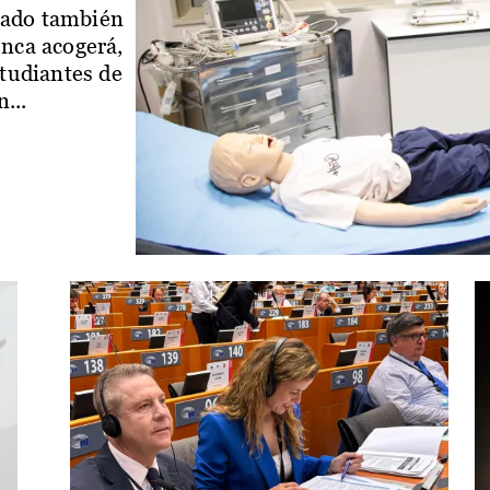
iado también
enca acogerá,
studiantes de
...