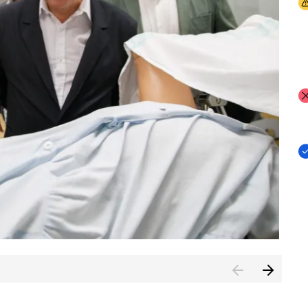
I
I
I
n de Cuenca (CESICU)