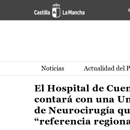
Actualidad de la región de 
Pasar al contenido principal
Noticias
Actualidad del 
El Hospital de Cue
contará con una U
de Neurocirugía qu
“referencia region