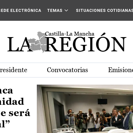
Castilla-La Mancha
SEDE ELECTRÓNICA
TEMAS
SITUACIONES COTIDIANA
Presidente
Convocatorias
Emisione
nca
nidad
e será
al”