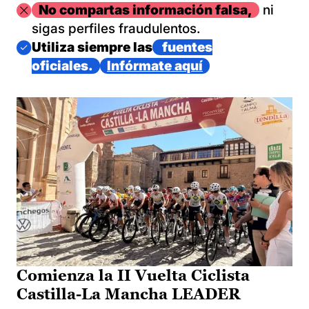
Imagen
No compartas información falsa,
ni
sigas perfiles fraudulentos.
Imagen
Utiliza siempre las
fuentes
oficiales.
Infórmate aquí
Comienza la II Vuelta Ciclista
Castilla-La Mancha LEADER