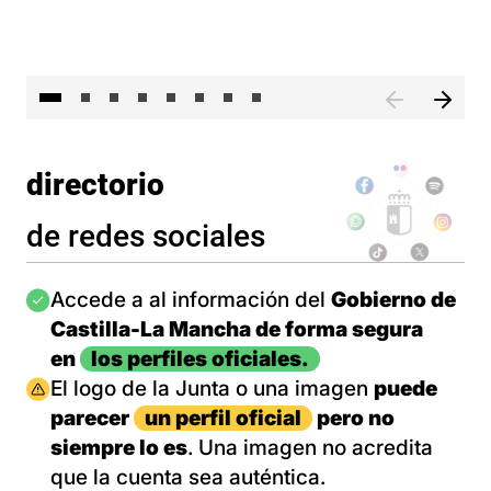
El 
directorio
de redes sociales
Imagen
Accede a al información del
Gobierno de
Castilla-La Mancha de forma segura
en
los perfiles oficiales.
Imagen
El logo de la Junta o una imagen
puede
parecer
un perfil oficial
pero no
siempre lo es
. Una imagen no acredita
que la cuenta sea auténtica.