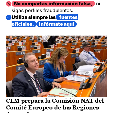
Imagen
No compartas información falsa,
ni
sigas perfiles fraudulentos.
Imagen
Utiliza siempre las
fuentes
oficiales.
Infórmate aquí
CLM prepara la Comisión NAT del
Comité Europeo de las Regiones