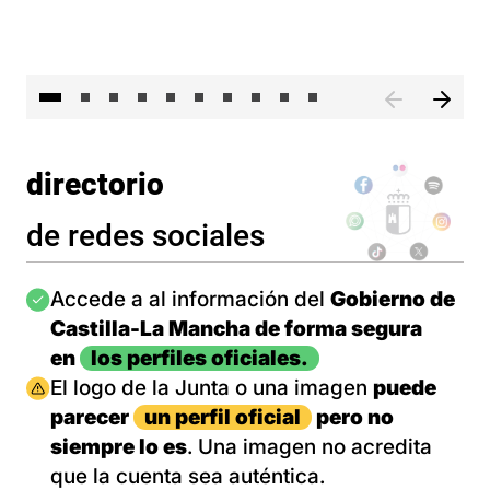
II 
directorio
de redes sociales
Imagen
Accede a al información del
Gobierno de
Castilla-La Mancha de forma segura
en
los perfiles oficiales.
Imagen
El logo de la Junta o una imagen
puede
parecer
un perfil oficial
pero no
siempre lo es
. Una imagen no acredita
que la cuenta sea auténtica.