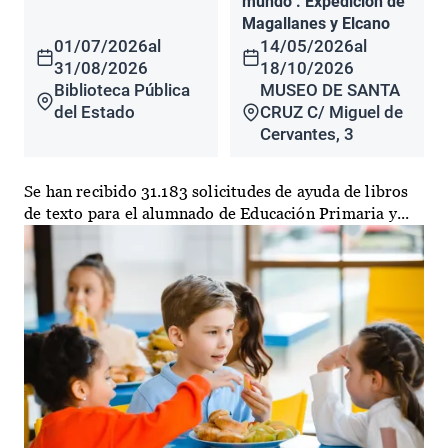
mundo". Expedición de
Magallanes y Elcano
01/07/2026
al
14/05/2026
al
31/08/2026
18/10/2026
Biblioteca Pública
MUSEO DE SANTA
del Estado
CRUZ C/ Miguel de
Cervantes, 3
Se han recibido 31.183 solicitudes de ayuda de libros
de texto para el alumnado de Educación Primaria y...