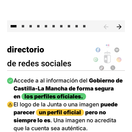
II 
directorio
de redes sociales
Imagen
Accede a al información del
Gobierno de
Castilla-La Mancha de forma segura
en
los perfiles oficiales.
Imagen
El logo de la Junta o una imagen
puede
parecer
un perfil oficial
pero no
siempre lo es
. Una imagen no acredita
que la cuenta sea auténtica.