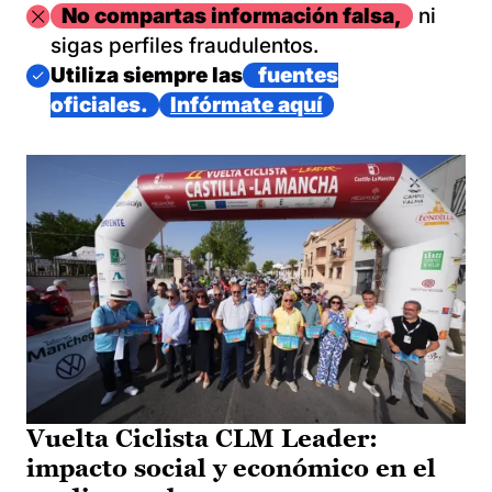
Imagen
No compartas información falsa,
ni
sigas perfiles fraudulentos.
Imagen
Utiliza siempre las
fuentes
oficiales.
Infórmate aquí
Vuelta Ciclista CLM Leader:
impacto social y económico en el