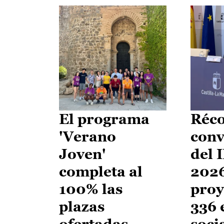
El programa
Réco
'Verano
conv
Joven'
del 
completa al
2026
100% las
proy
plazas
336 
ofertadas
soci