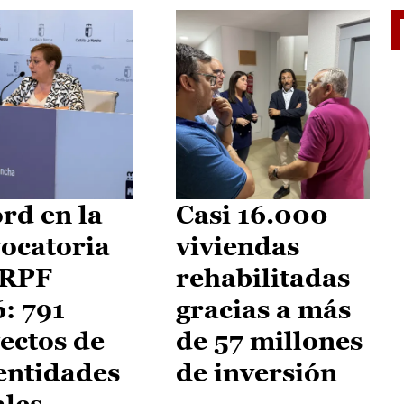
El je
rd en la
Casi 16.000
ocatoria
viviendas
IRPF
rehabilitadas
: 791
gracias a más
ectos de
de 57 millones
entidades
de inversión
ales