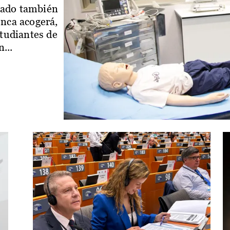
iado también
enca acogerá,
studiantes de
...