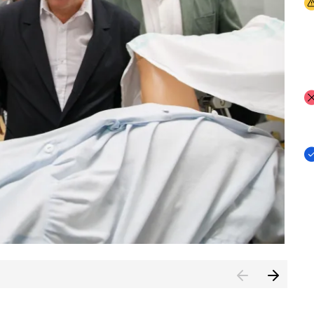
I
I
I
n de Cuenca (CESICU)