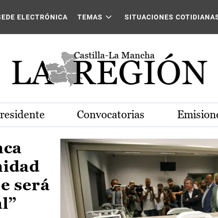
Castilla-La Mancha
SEDE ELECTRÓNICA
TEMAS
SITUACIONES COTIDIANA
Presidente
Convocatorias
Emisione
nca
nidad
e será
al”