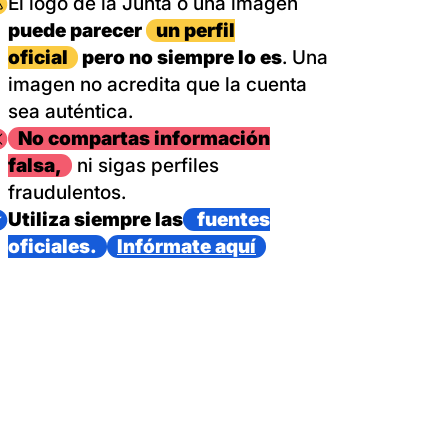
magen
El logo de la Junta o una imagen
puede parecer
un perfil
oficial
pero no siempre lo es
. Una
imagen no acredita que la cuenta
sea auténtica.
magen
No compartas información
falsa,
ni sigas perfiles
fraudulentos.
magen
Utiliza siempre las
fuentes
oficiales.
Infórmate aquí