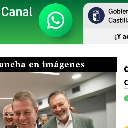
Mancha en imágenes
I