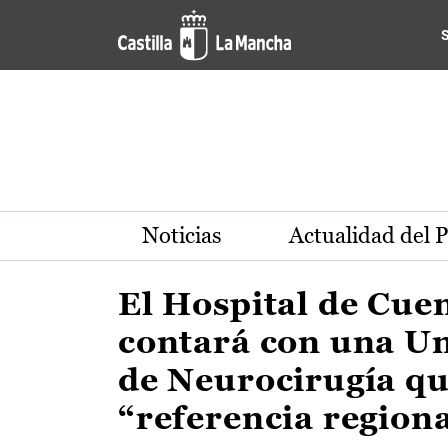
Actualidad de la región de 
Pasar al contenido principal
Noticias
Actualidad del 
El Hospital de Cue
contará con una U
de Neurocirugía qu
“referencia region