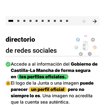
II 
directorio
de redes sociales
Imagen
Accede a al información del
Gobierno de
Castilla-La Mancha de forma segura
en
los perfiles oficiales.
Imagen
El logo de la Junta o una imagen
puede
parecer
un perfil oficial
pero no
siempre lo es
. Una imagen no acredita
que la cuenta sea auténtica.