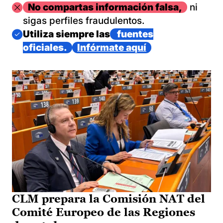
Imagen
No compartas información falsa,
ni
sigas perfiles fraudulentos.
Imagen
Utiliza siempre las
fuentes
oficiales.
Infórmate aquí
CLM prepara la Comisión NAT del
Comité Europeo de las Regiones