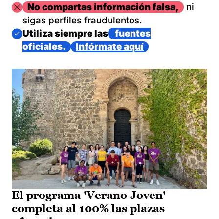
Imagen
No compartas información falsa,
ni
sigas perfiles fraudulentos.
Imagen
Utiliza siempre las
fuentes
oficiales.
Infórmate aquí
El programa 'Verano Joven'
completa al 100% las plazas