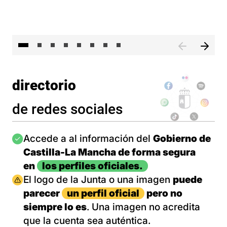
El 
directorio
de redes sociales
Imagen
Accede a al información del
Gobierno de
Castilla-La Mancha de forma segura
en
los perfiles oficiales.
Imagen
El logo de la Junta o una imagen
puede
parecer
un perfil oficial
pero no
siempre lo es
. Una imagen no acredita
que la cuenta sea auténtica.