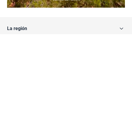
La región
Todo el contenido
Hemeroteca
Redes sociales JCCM