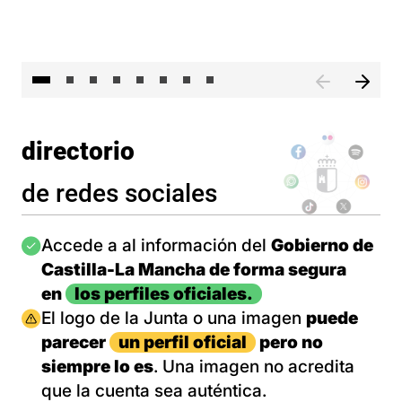
El 
directorio
de redes sociales
Imagen
Accede a al información del
Gobierno de
Castilla-La Mancha de forma segura
en
los perfiles oficiales.
Imagen
El logo de la Junta o una imagen
puede
parecer
un perfil oficial
pero no
siempre lo es
. Una imagen no acredita
que la cuenta sea auténtica.