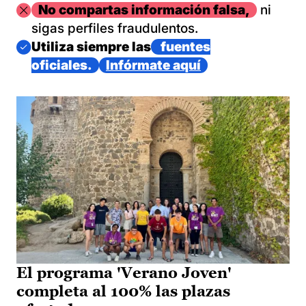
Imagen
No compartas información falsa,
ni
sigas perfiles fraudulentos.
Imagen
Utiliza siempre las
fuentes
oficiales.
Infórmate aquí
El programa 'Verano Joven'
completa al 100% las plazas