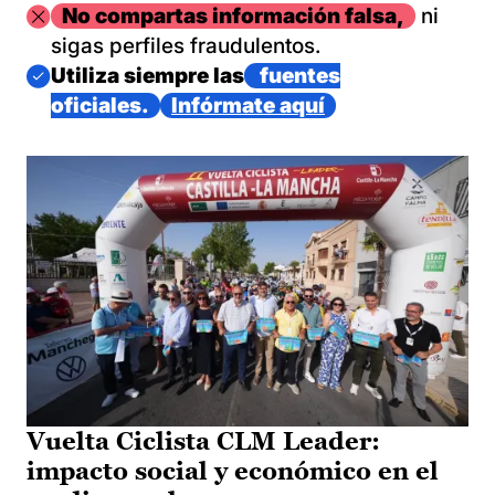
Imagen
No compartas información falsa,
ni
sigas perfiles fraudulentos.
Imagen
Utiliza siempre las
fuentes
oficiales.
Infórmate aquí
Vuelta Ciclista CLM Leader:
impacto social y económico en el