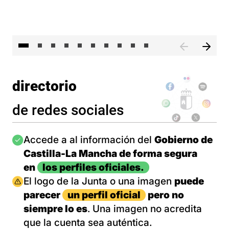
II 
directorio
de redes sociales
Imagen
Accede a al información del
Gobierno de
Castilla-La Mancha de forma segura
en
los perfiles oficiales.
Imagen
El logo de la Junta o una imagen
puede
parecer
un perfil oficial
pero no
siempre lo es
. Una imagen no acredita
que la cuenta sea auténtica.