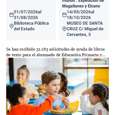
mundo". Expedición de
Magallanes y Elcano
01/07/2026
al
14/05/2026
al
31/08/2026
18/10/2026
Biblioteca Pública
MUSEO DE SANTA
del Estado
CRUZ C/ Miguel de
Cervantes, 3
Se han recibido 31.183 solicitudes de ayuda de libros
de texto para el alumnado de Educación Primaria y...