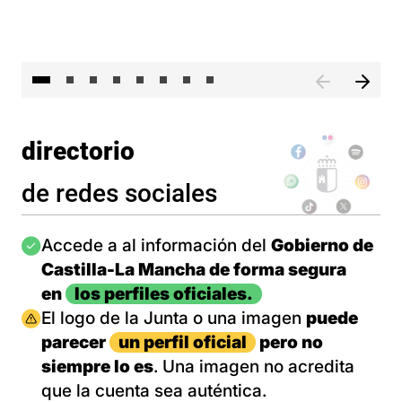
El 
directorio
de redes sociales
Imagen
Accede a al información del
Gobierno de
Castilla-La Mancha de forma segura
en
los perfiles oficiales.
Imagen
El logo de la Junta o una imagen
puede
parecer
un perfil oficial
pero no
siempre lo es
. Una imagen no acredita
que la cuenta sea auténtica.