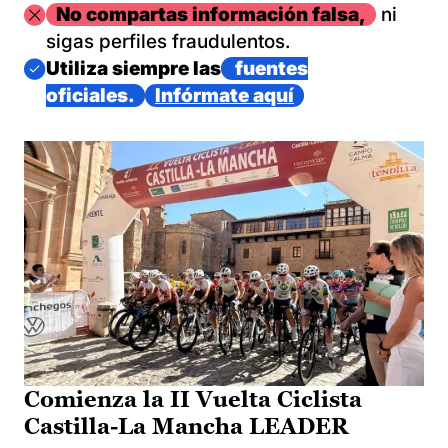
Imagen
No compartas información falsa,
ni
sigas perfiles fraudulentos.
Imagen
Utiliza siempre las
fuentes
oficiales.
Infórmate aquí
Comienza la II Vuelta Ciclista
Castilla-La Mancha LEADER