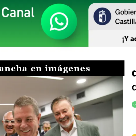
Mancha en imágenes
I