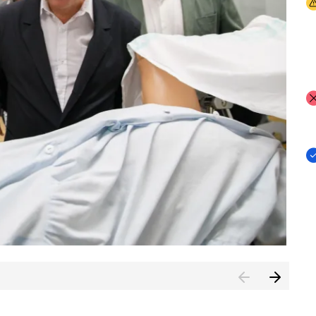
I
I
I
n de Cuenca (CESICU)