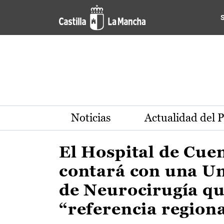
Actualidad de la región de 
Pasar al contenido principal
Noticias
Actualidad del 
El Hospital de Cue
contará con una U
de Neurocirugía qu
“referencia region