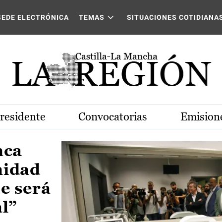
Castilla-La Mancha
SEDE ELECTRÓNICA
TEMAS
SITUACIONES COTIDIANA
Presidente
Convocatorias
Emisione
nca
nidad
e será
al”