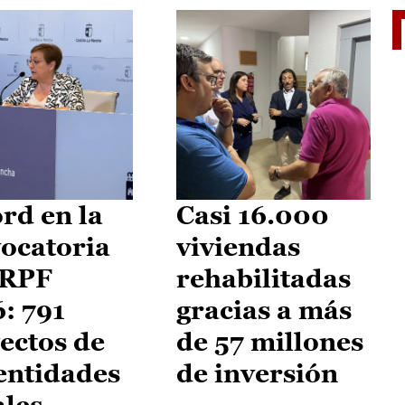
El je
rd en la
Casi 16.000
ocatoria
viviendas
IRPF
rehabilitadas
: 791
gracias a más
ectos de
de 57 millones
entidades
de inversión
ales