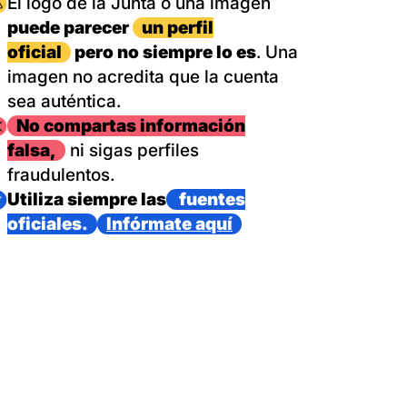
magen
El logo de la Junta o una imagen
puede parecer
un perfil
oficial
pero no siempre lo es
. Una
imagen no acredita que la cuenta
sea auténtica.
magen
No compartas información
falsa,
ni sigas perfiles
fraudulentos.
magen
Utiliza siempre las
fuentes
oficiales.
Infórmate aquí