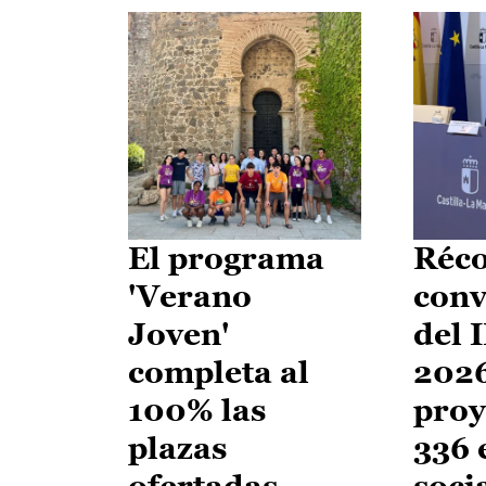
El programa
Réco
'Verano
conv
Joven'
del 
completa al
2026
100% las
proy
plazas
336 
ofertadas
soci