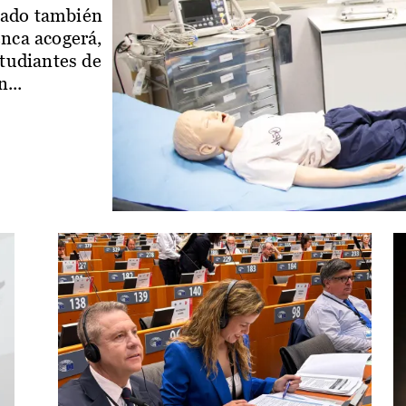
iado también
enca acogerá,
studiantes de
...