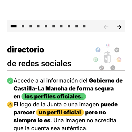
II 
directorio
de redes sociales
Imagen
Accede a al información del
Gobierno de
Castilla-La Mancha de forma segura
en
los perfiles oficiales.
Imagen
El logo de la Junta o una imagen
puede
parecer
un perfil oficial
pero no
siempre lo es
. Una imagen no acredita
que la cuenta sea auténtica.