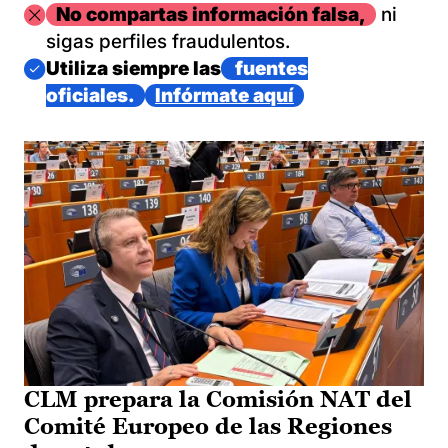
Imagen
No compartas información falsa,
ni
sigas perfiles fraudulentos.
Imagen
Utiliza siempre las
fuentes
oficiales.
Infórmate aquí
CLM prepara la Comisión NAT del
Comité Europeo de las Regiones