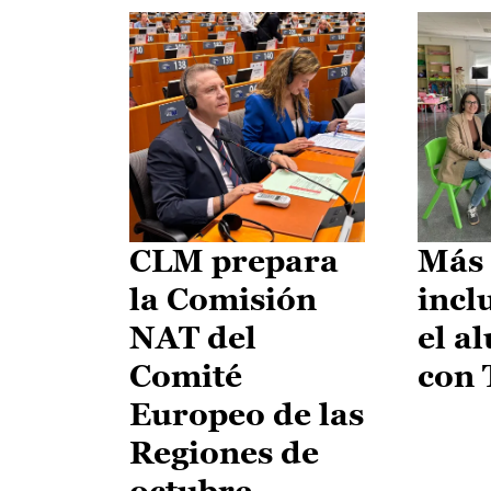
CLM prepara
Más 
la Comisión
incl
NAT del
el a
Comité
con
Europeo de las
Regiones de
octubre