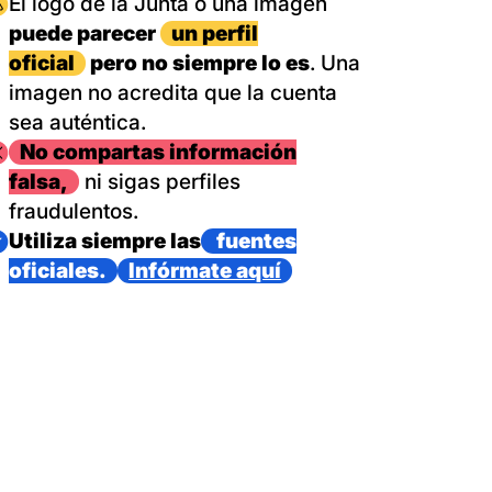
magen
El logo de la Junta o una imagen
puede parecer
un perfil
oficial
pero no siempre lo es
. Una
imagen no acredita que la cuenta
sea auténtica.
magen
No compartas información
falsa,
ni sigas perfiles
fraudulentos.
magen
Utiliza siempre las
fuentes
oficiales.
Infórmate aquí
as con un dispositivo internacional de bomberos forestales,