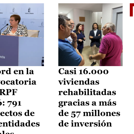
El je
rd en la
Casi 16.000
ocatoria
viviendas
IRPF
rehabilitadas
: 791
gracias a más
ectos de
de 57 millones
entidades
de inversión
ales