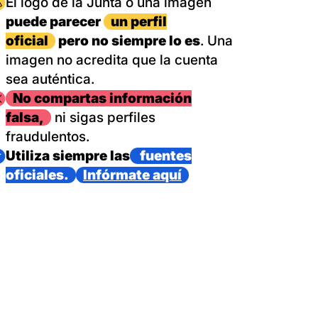
magen
El logo de la Junta o una imagen
puede parecer
un perfil
oficial
pero no siempre lo es
. Una
imagen no acredita que la cuenta
sea auténtica.
magen
No compartas información
falsa,
ni sigas perfiles
fraudulentos.
magen
Utiliza siempre las
fuentes
oficiales.
Infórmate aquí