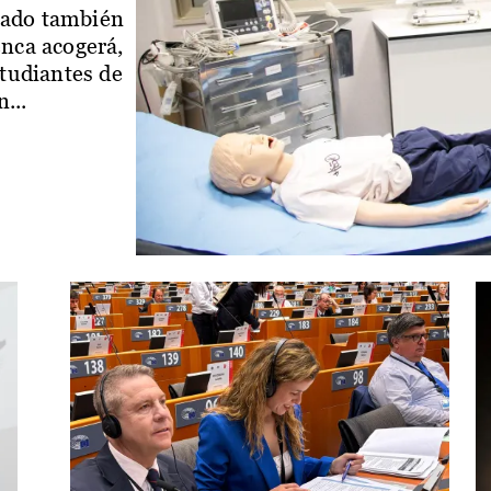
iado también
enca acogerá,
studiantes de
...