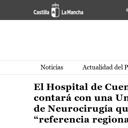
Actualidad de la región de 
Pasar al contenido principal
Noticias
Actualidad del 
El Hospital de Cue
contará con una U
de Neurocirugía qu
“referencia region