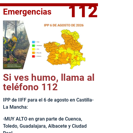
112
Emergencias
fe del Ejecutivo castellanomanchego, Emiliano García-Page, 
Si ves humo, llama al
teléfono 112
IPP de IIFF para el 6 de agosto en Castilla-
La Mancha:
-MUY ALTO en gran parte de Cuenca,
Toledo, Guadalajara, Albacete y Ciudad