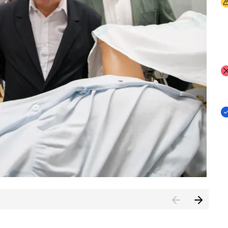
I
I
I
n de Cuenca (CESICU)