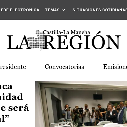
Castilla-La Mancha
SEDE ELECTRÓNICA
TEMAS
SITUACIONES COTIDIANA
Presidente
Convocatorias
Emisione
nca
nidad
e será
al”