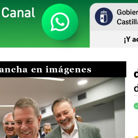
Mancha en imágenes
I