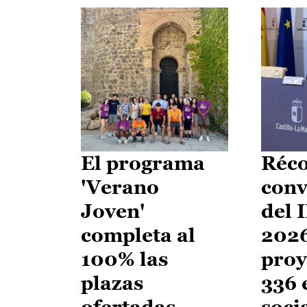
El programa
Réco
'Verano
conv
Joven'
del 
completa al
2026
100% las
proy
plazas
336 
ofertadas
soci